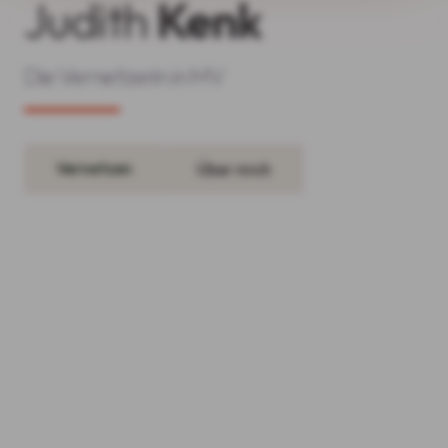
Judith
Kenk
Die Vernetzerin in MV
Vernetzen
Über mich